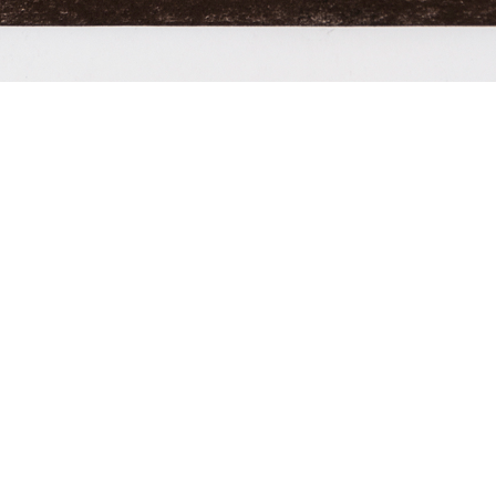
Detalle de John Bull 19
Detail from John Bull 19
2017
42 x 30 cm
17 x 11 inches
sobre papel, mano de obra de refugiados, presupuesto de producción provisto por Arts Co
l on Paper, employment of Asylum Seekers, Production Budget provided by Arts Council
[x] Cerrar / Close