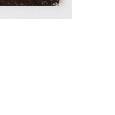
uncil England
 England