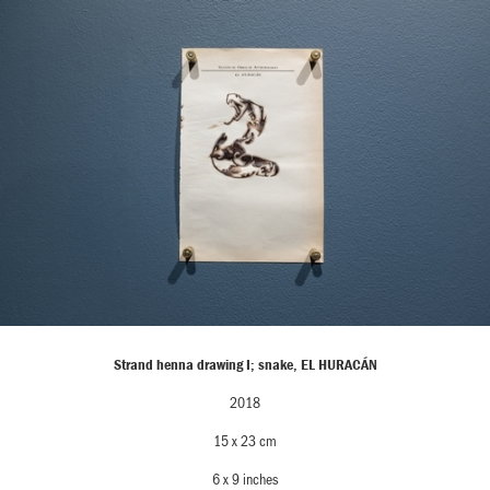
Strand henna drawing I; snake, EL HURACÁN
2018
15 x 23 cm
6 x 9 inches